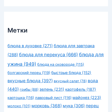
Метки
блюда в духовке
(271)
блюда для завтрака
блюда для перекуса
(666)
блюда для
(288)
ужина
(949)
блюда на сковороде
(115)
быстрые блюда
(152)
болгарский перец
(119)
вкусные блюда
(397)
вода
вкусный салат
(78)
(440)
зелень
(231)
картофель
(187)
грибы
(88)
майонез
(223)
картошка
(116)
лавровый лист
(116)
морковь
(368)
перец
мука
(306)
молоко
(101)