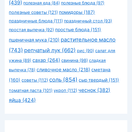
(439)
полезная еда
(84)
полезные блюда
(97)
помидоры
(187)
полезные советы
(121)
праздничные блюда
(111)
праздничный стол
(93)
простые блюда
(151)
простая выпечка
(92)
растительное масло
пшеничная мука
(210)
(743)
репчатый лук
(662)
рис
(90)
салат для
сахар
(264)
ужина
(89)
свинина
(98)
сладкая
сливочное масло
(218)
сметана
выпечка
(78)
соль
(854)
(160)
сыр твердый
(151)
советы
(112)
чеснок
(382)
томатная паста
(101)
укроп
(112)
яйца
(424)