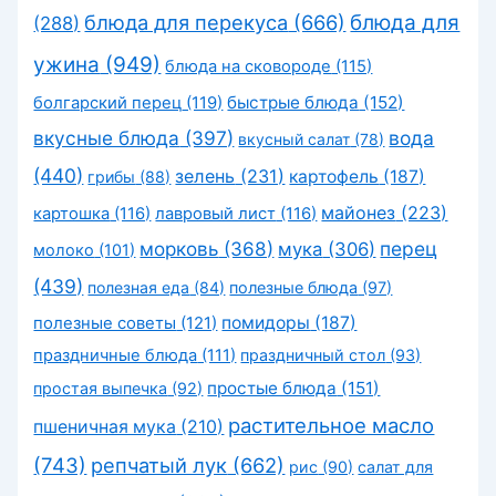
блюда для перекуса
(666)
блюда для
(288)
ужина
(949)
блюда на сковороде
(115)
быстрые блюда
(152)
болгарский перец
(119)
вкусные блюда
(397)
вода
вкусный салат
(78)
(440)
зелень
(231)
картофель
(187)
грибы
(88)
майонез
(223)
картошка
(116)
лавровый лист
(116)
морковь
(368)
перец
мука
(306)
молоко
(101)
(439)
полезная еда
(84)
полезные блюда
(97)
помидоры
(187)
полезные советы
(121)
праздничные блюда
(111)
праздничный стол
(93)
простые блюда
(151)
простая выпечка
(92)
растительное масло
пшеничная мука
(210)
(743)
репчатый лук
(662)
рис
(90)
салат для