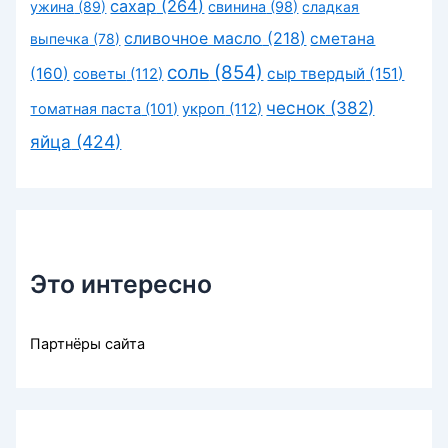
сахар
(264)
ужина
(89)
свинина
(98)
сладкая
сливочное масло
(218)
сметана
выпечка
(78)
соль
(854)
(160)
сыр твердый
(151)
советы
(112)
чеснок
(382)
томатная паста
(101)
укроп
(112)
яйца
(424)
Это интересно
Партнёры сайта