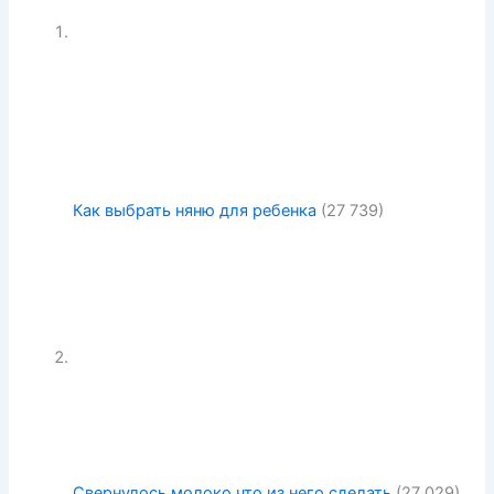
Как выбрать няню для ребенка
(27 739)
Свернулось молоко что из него сделать
(27 029)