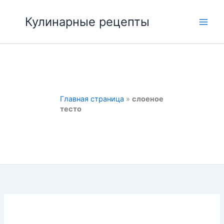
Перейти
к
Кулинарные рецепты
Main
содержимому
Men
Главная страница
»
слоеное
тесто