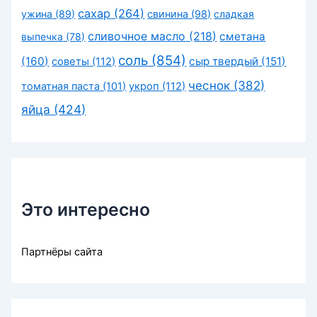
сахар
(264)
ужина
(89)
свинина
(98)
сладкая
сливочное масло
(218)
сметана
выпечка
(78)
соль
(854)
(160)
сыр твердый
(151)
советы
(112)
чеснок
(382)
томатная паста
(101)
укроп
(112)
яйца
(424)
Это интересно
Партнёры сайта