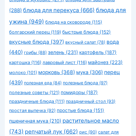
блюда для перекуса
(666)
блюда для
(288)
ужина
(949)
блюда на сковороде
(115)
быстрые блюда
(152)
болгарский перец
(119)
вкусные блюда
(397)
вода
вкусный салат
(78)
(440)
зелень
(231)
картофель
(187)
грибы
(88)
майонез
(223)
картошка
(116)
лавровый лист
(116)
морковь
(368)
перец
мука
(306)
молоко
(101)
(439)
полезная еда
(84)
полезные блюда
(97)
помидоры
(187)
полезные советы
(121)
праздничные блюда
(111)
праздничный стол
(93)
простые блюда
(151)
простая выпечка
(92)
растительное масло
пшеничная мука
(210)
(743)
репчатый лук
(662)
рис
(90)
салат для