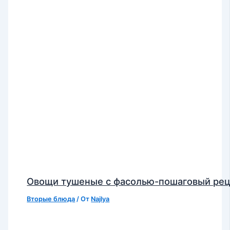
Овощи тушеные с фасолью-пошаговый ре
Вторые блюда
/ От
Najlya