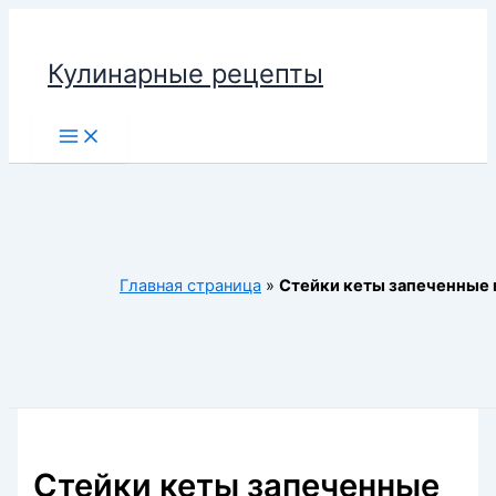
Перейти
к
Кулинарные рецепты
содержимому
Main
Menu
Главная страница
»
Стейки кеты запеченные 
Стейки кеты запеченные