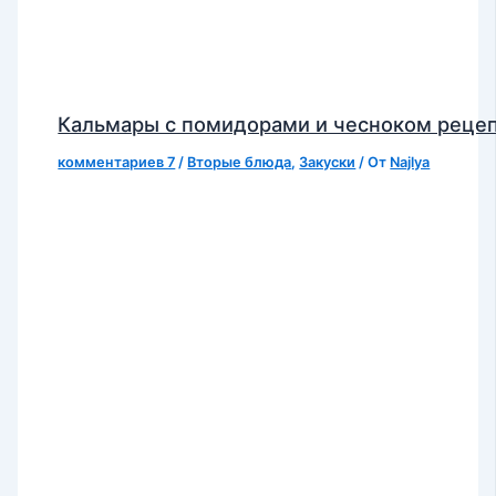
Кальмары с помидорами и чесноком реце
комментариев 7
/
Вторые блюда
,
Закуски
/ От
Najlya