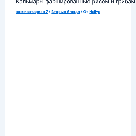
Кальмары фаршированные рисом и грибам
комментариев 7
/
Вторые блюда
/ От
Najlya