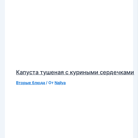
Капуста тушеная с куриными сердечками
Вторые блюда
/ От
Najlya