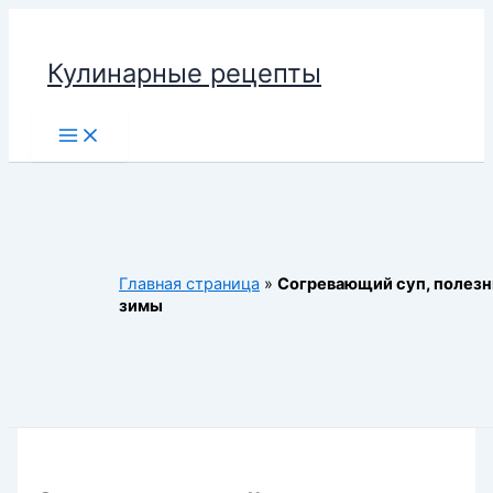
Перейти
к
Кулинарные рецепты
содержимому
Main
Menu
Главная страница
»
Согревающий суп, полезн
зимы