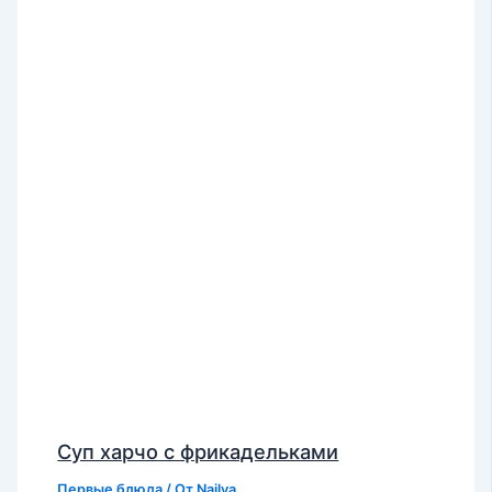
Суп харчо с фрикадельками
Первые блюда
/ От
Najlya