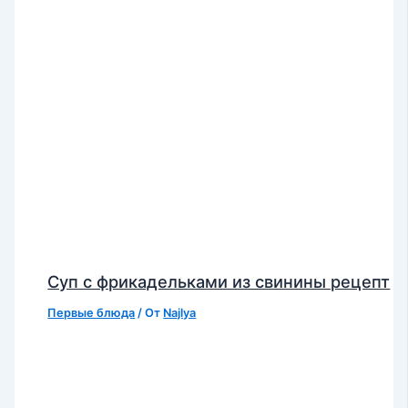
Суп с фрикадельками из свинины рецепт
Первые блюда
/ От
Najlya